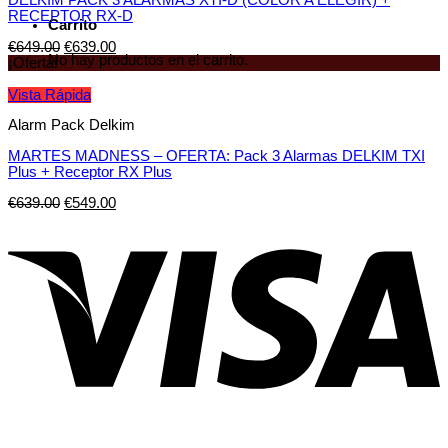
DELKIM PACK 3 ALARMAS XTI-D (COLOR A ELEGIR) +
RECEPTOR RX-D
Carrito
€
649.00
€
639.00
No hay productos en el carrito.
¡Oferta!
Vista Rápida
Alarm Pack Delkim
MARTES MADNESS – OFERTA: Pack 3 Alarmas DELKIM TXI
Plus + Receptor RX Plus
€
639.00
€
549.00