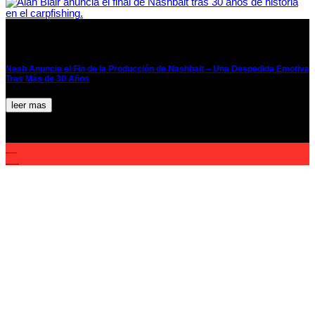
Nash Anuncia el Fin de la Producción de Nashbait – Una Despedida Emotiva
Tras Más de 30 Años
leer mas
22
Jul