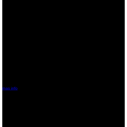
Orellana el escenario por el
final – World Carp Classic
2026
¡Asegura tu plaza ahora y sé parte de la historia!
mas info