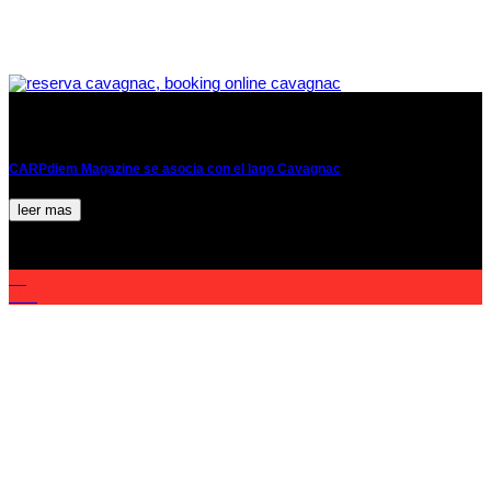
CARPdiem Magazine se asocia con el lago Cavagnac
leer mas
25
Mar