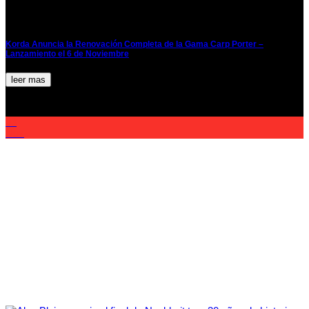
Korda Anuncia la Renovación Completa de la Gama Carp Porter –
Lanzamiento el 6 de Noviembre
leer mas
03
Nov