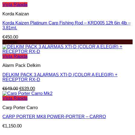
Vista Rápida
Korda Kaizan
Korda Kaizen Platinum Carp Fishing Rod – KRD005 12ft 6in 4lb –
3.81mt.
€
450.00
¡Oferta!
Vista Rápida
Alarm Pack Delkim
DELKIM PACK 3 ALARMAS XTI-D (COLOR A ELEGIR) +
RECEPTOR RX-D
€
649.00
€
639.00
Vista Rápida
Carp Porter Carro
CARP PORTER MK8 POWER-PORTER – CARRO
€
1,150.00