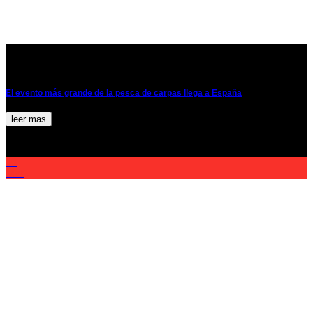
El evento más grande de la pesca de carpas llega a España
leer mas
10
Mar