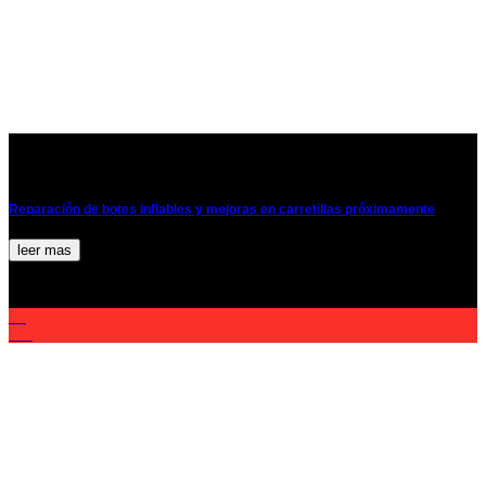
Reparación de botes inflables y mejoras en carretillas próximamente
leer mas
30
Dic