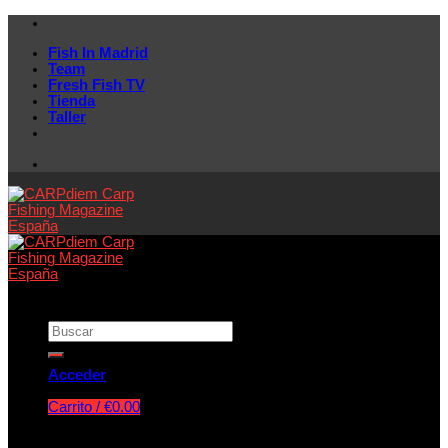
Skip
to
Fish In Madrid
content
Team
Fresh Fish TV
Tienda
Taller
Acceder
Carrito /
€
0.00
No hay productos en el carrito.