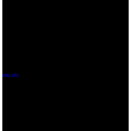
NGT XPR 60
Shelter Brolly System – Versatilidad y
Protección para tus Sesiones
mas info