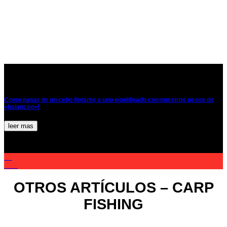
Como pasar de un cebo flotante a uno equilibrado con nuestros pesos de
«balanceo»!
leer mas
24
Nov
OTROS ARTÍCULOS – CARP
FISHING