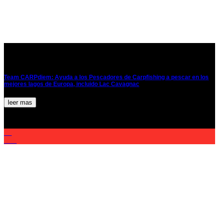
Team CARPdiem: Ayuda a los Pescadores de Carpfishing a pescar en los
mejores lagos de Europa, incluido Lac Cavagnac
leer mas
21
Mar