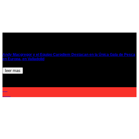
Andy Macgregor y el Equipo Carpdiem Destacan en la Única Gala de Pesca
en Europa, en Valladolid
leer mas
08
Mar