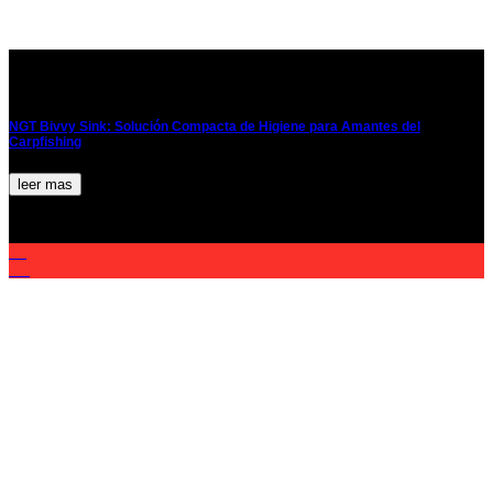
NGT Bivvy Sink: Solución Compacta de Higiene para Amantes del
Carpfishing
leer mas
21
Jul