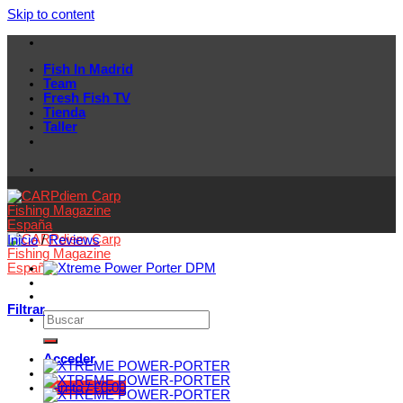
Skip to content
Fish In Madrid
Team
Fresh Fish TV
Tienda
Taller
Inicio
/
Reviews
Filtrar
Acceder
Carrito /
€
0.00