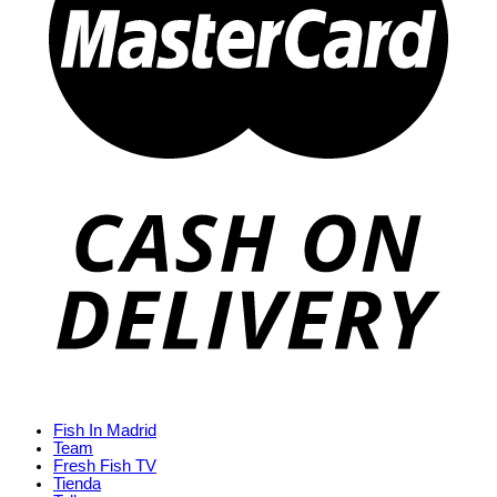
Fish In Madrid
Team
Fresh Fish TV
Tienda