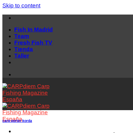
Skip to content
Fish In Madrid
Team
Fresh Fish TV
Tienda
Taller
carp porter korda