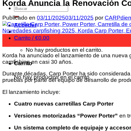
Korda Anuncia la Renovación Co
Publicado en
03/11/2025
03/11/2025
por
CARPdie
Acceder
03
Carrito /
€
0.00
Nov
No hay productos en el carrito.
Korda ha anunciado el lanzamiento de una nuev
carpfishing en casi 30 años.
Carrito
Durante décadas, Carp Porter ha sido considerada la
No hay productos en el carrito.
pruebas por parte del equipo de desarrollo de pr
El lanzamiento incluye:
Cuatro nuevas carretillas Carp Porter
Versiones motorizadas “Power Porter”
en tr
Un sistema completo de equipaje y accesor