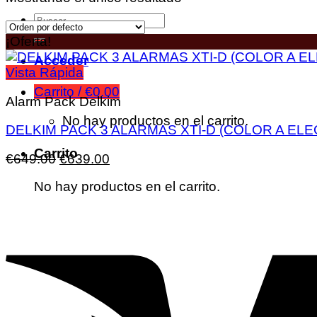
¡Oferta!
Acceder
Vista Rápida
Carrito /
€
0.00
Alarm Pack Delkim
No hay productos en el carrito.
DELKIM PACK 3 ALARMAS XTI-D (COLOR A ELE
Carrito
€
649.00
€
639.00
No hay productos en el carrito.