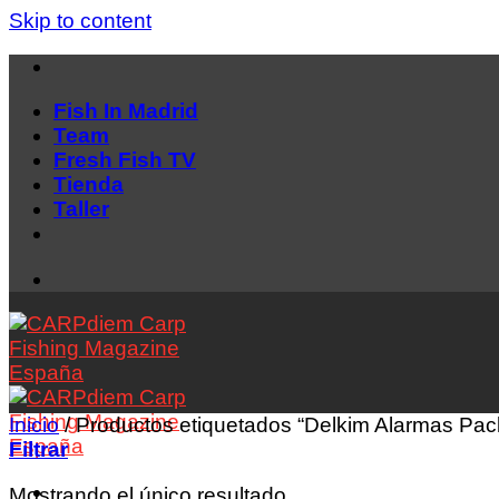
Skip to content
Fish In Madrid
Team
Fresh Fish TV
Tienda
Taller
Inicio
/
Productos etiquetados “Delkim Alarmas Pac
Filtrar
Mostrando el único resultado