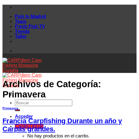
Skip
to
Fish In Madrid
content
Team
Fresh Fish TV
Tienda
Taller
Archivos de Categoría:
Primavera
Primavera
Acceder
Francia Carpfishing Durante un año y
Carrito /
€
0.00
Carpas grandes.
No hay productos en el carrito.