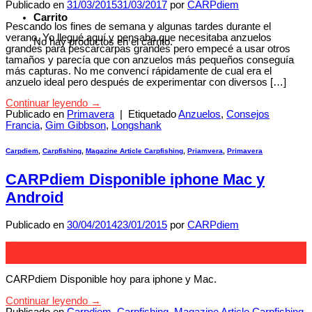
Publicado en
31/03/2015
31/03/2017
por
CARPdiem
Carrito
Pescando los fines de semana y algunas tardes durante el
verano. Yo llegué aquí y pensaba que necesitaba anzuelos
No hay productos en el carrito.
grandes para pescarcarpas grandes pero empecé a usar otros
tamaños y parecía que con anzuelos más pequeños conseguía
más capturas. No me convencí rápidamente de cual era el
anzuelo ideal pero después de experimentar con diversos […]
Continuar leyendo
→
Publicado en
Primavera
|
Etiquetado
Anzuelos
,
Consejos
Francia
,
Gim Gibbson
,
Longshank
Carpdiem
,
Carpfishing
,
Magazine Article Carpfishing
,
Priamvera
,
Primavera
CARPdiem Disponible iphone Mac y
Android
Publicado en
30/04/2014
23/01/2015
por
CARPdiem
30
Abr
CARPdiem Disponible hoy para iphone y Mac.
Continuar leyendo
→