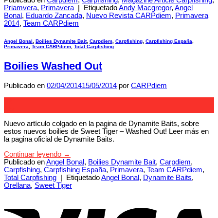
Publicado en
Carpdiem
,
Carpfishing
,
Magazine Article Carpfishing
,
Priamvera
,
Primavera
|
Etiquetado
Andy Macgregor
,
Angel
Bonal
,
Eduardo Zancada
,
Nuevo Revista CARPdiem
,
Primavera
2014
,
Team CARPdiem
Angel Bonal
,
Boilies Dynamite Bait
,
Carpdiem
,
Carpfishing
,
Carpfishing España
,
Primavera
,
Team CARPdiem
,
Total Carpfishing
Boilies Washed Out
Publicado en
02/04/2014
15/05/2014
por
CARPdiem
02
Abr
Nuevo artículo colgado en la pagina de Dynamite Baits, sobre
estos nuevos boilies de Sweet Tiger – Washed Out! Leer más en
la pagina oficial de Dynamite Baits.
Continuar leyendo
→
Publicado en
Angel Bonal
,
Boilies Dynamite Bait
,
Carpdiem
,
Carpfishing
,
Carpfishing España
,
Primavera
,
Team CARPdiem
,
Total Carpfishing
|
Etiquetado
Angel Bonal
,
Dynamite Baits
,
Orellana
,
Sweet Tiger