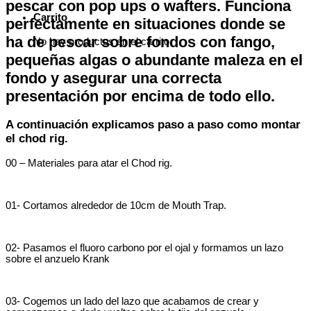
pescar con pop ups o wafters. Funciona
Carrito
perfectamente en situaciones donde se
ha de pescar sobre fondos con fango,
No hay productos en el carrito.
pequeñas algas o abundante maleza en el
fondo y asegurar una correcta
presentación por encima de todo ello.
A continuación explicamos paso a paso como montar
el chod rig.
00 – Materiales para atar el Chod rig.
01- Cortamos alrededor de 10cm de Mouth Trap.
02- Pasamos el fluoro carbono por el ojal y formamos un lazo
sobre el anzuelo Krank
03- Cogemos un lado del lazo que acabamos de crear y