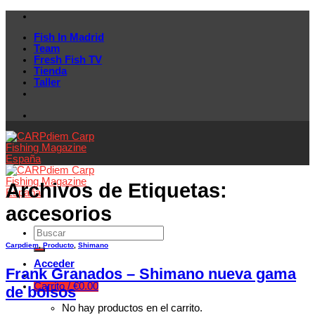
Skip
to
Fish In Madrid
content
Team
Fresh Fish TV
Tienda
Taller
Archivos de Etiquetas:
accesorios
Carpdiem
,
Producto
,
Shimano
Acceder
Frank Granados – Shimano nueva gama
Carrito /
€
0.00
de bolsos
No hay productos en el carrito.