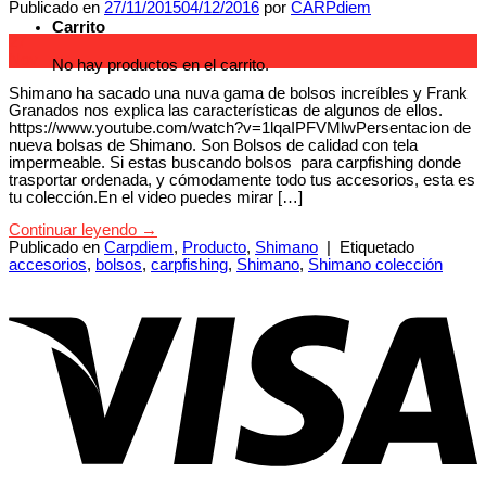
Publicado en
27/11/2015
04/12/2016
por
CARPdiem
Carrito
27
Nov
No hay productos en el carrito.
Shimano ha sacado una nuva gama de bolsos increíbles y Frank
Granados nos explica las características de algunos de ellos.
https://www.youtube.com/watch?v=1lqaIPFVMlwPersentacion de
nueva bolsas de Shimano. Son Bolsos de calidad con tela
impermeable. Si estas buscando bolsos para carpfishing donde
trasportar ordenada, y cómodamente todo tus accesorios, esta es
tu colección.En el video puedes mirar […]
Continuar leyendo
→
Publicado en
Carpdiem
,
Producto
,
Shimano
|
Etiquetado
accesorios
,
bolsos
,
carpfishing
,
Shimano
,
Shimano colección