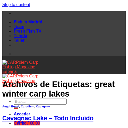
Skip to content
Fish In Madrid
Team
Fresh Fish TV
Tienda
Taller
Archivos de Etiquetas:
great
winter carp lakes
Angel Bonal
,
Carpdiem
,
Cavagnac
Acceder
Cavagnac Lake – Todo Incluído
Carrito /
€
0.00