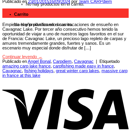
Publicado en
23/01/2015
16/09/2024
por
Team CARPdiem
No hay productos en el carrito.
23
Carrito
Ene
Empieza el año planificando unas vacaciones de ensueño en
No hay productos en el carrito.
Cavagnac Lake. Por tercer año consecutivo hemos tenido la
oportunidad de viajar a uno de nuestros lagos favoritos en el sur
de Francia: Cavagnac Lake, un precioso lago repleto de carpas y
amures tremendamente grandes, fuertes y sanos. Es un
escenario muy especial donde disfrutar de […]
Continuar leyendo
→
Publicado en
Angel Bonal
,
Carpdiem
,
Cavagnac
|
Etiquetado
amazing carp lake france
,
carpfishing made easy in france
,
Cavagnac
,
fishing holidays
,
great winter carp lakes
,
massive carp
in france at this lake