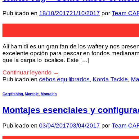
Publicado en
18/10/2017
21/10/2017
por
Team CA
18
Oct
Ali hamidi es un gran fan de los wafter y nos pres
excelente opción para pescar en fondos medianamen
que la carpa lo localice. Este […]
Continuar leyendo
→
Publicado en
cebos equilibrados
,
Korda Tackle
,
Ma
Carpfishing
,
Montaje
,
Montajes
Montajes esenciales y configura
Publicado en
03/04/2017
03/04/2017
por
Team CA