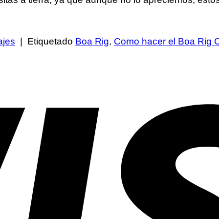
ajes
|
Etiquetado
Boa Rig
,
Como hacer el Boa Rig C