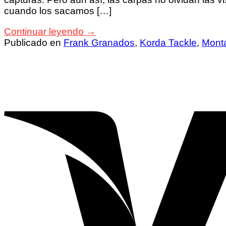
cuando los sacamos […]
Continuar leyendo
→
Publicado en
Frank Granados
,
Korda Tackle
,
Mont