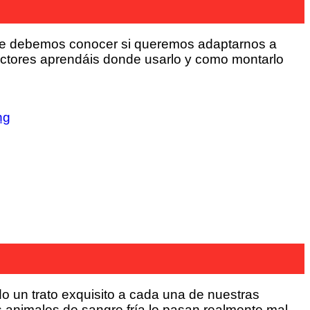
) que debemos conocer si queremos adaptarnos a
 lectores aprendáis donde usarlo y como montarlo
ng
 un trato exquisito a cada una de nuestras
os animales de sangre fría lo pasan realmente mal