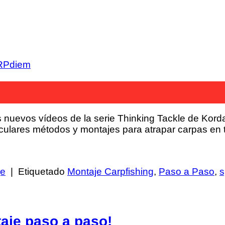
RPdiem
s nuevos vídeos de la serie Thinking Tackle de Kord
ulares métodos y montajes para atrapar carpas en t
je
|
Etiquetado
Montaje Carpfishing
,
Paso a Paso
,
s
aje paso a paso!