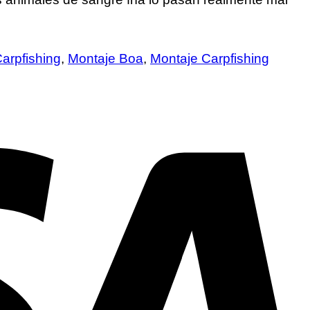
arpfishing
,
Montaje Boa
,
Montaje Carpfishing