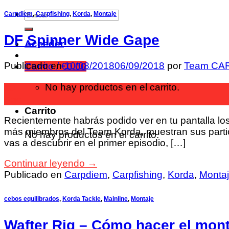
Carpdiem
,
Carpfishing
,
Korda
,
Montaje
DF Spinner Wide Gape
Acceder
Publicado en
10/08/2018
06/09/2018
por
Team CA
Carrito /
€
0.00
No hay productos en el carrito.
10
Ago
Carrito
Recientemente habrás podido ver en tu pantalla lo
más miembros del Team Korda, muestran sus partic
No hay productos en el carrito.
vas a descubrir en el primer episodio, […]
Continuar leyendo
→
Publicado en
Carpdiem
,
Carpfishing
,
Korda
,
Monta
cebos equilibrados
,
Korda Tackle
,
Mainline
,
Montaje
Wafter Rig – Cómo hacer el mont