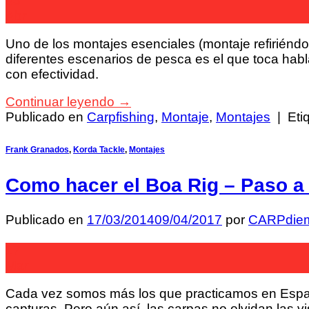
03
Abr
Uno de los montajes esenciales (montaje refiriénd
diferentes escenarios de pesca es el que toca habl
con efectividad.
Continuar leyendo
→
Publicado en
Carpfishing
,
Montaje
,
Montajes
|
Eti
Frank Granados
,
Korda Tackle
,
Montajes
Como hacer el Boa Rig – Paso a
Publicado en
17/03/2014
09/04/2017
por
CARPdie
17
Mar
Cada vez somos más los que practicamos en España
capturas. Pero aún así, las carpas no olvidan las v