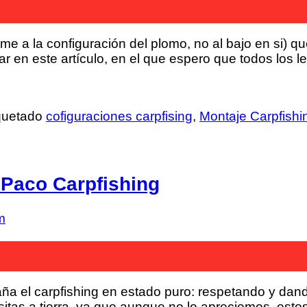
ome a la configuración del plomo, no al bajo en si
ar en este artículo, en el que espero que todos los
quetado
cofiguraciones carpfising
,
Montaje Carpfishi
 Paco Carpfishing
m
 el carpfishing en estado puro: respetando y dando
isitas a tierra, ya que aunque no lo apreciemos, est