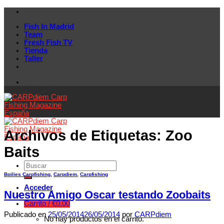
Skip
to
Fish In Madrid
content
Team
Fresh Fish TV
Tienda
Taller
Archivos de Etiquetas:
Zoo
Baits
Boilies Carpfishing
,
Carpdiem
,
Carpfishing
Acceder
Nuestro Amigo Oscar testando Zoobaits
Carrito /
€
0.00
Publicado en
25/05/2014
26/05/2014
por
CARPdiem
No hay productos en el carrito.