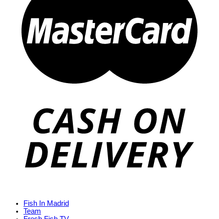
Fish In Madrid
Team
Fresh Fish TV