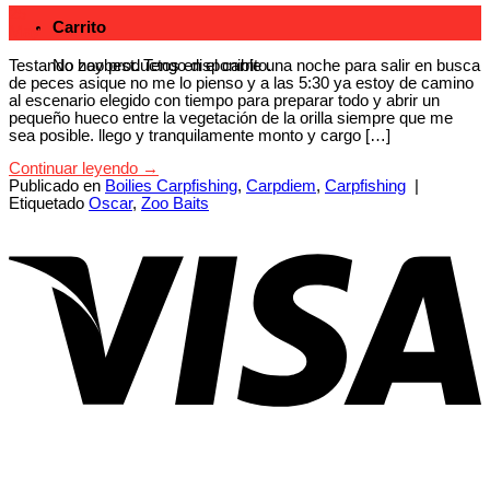
25
Carrito
May
Testando zoobest. Tengo disponible una noche para salir en busca
No hay productos en el carrito.
de peces asique no me lo pienso y a las 5:30 ya estoy de camino
al escenario elegido con tiempo para preparar todo y abrir un
pequeño hueco entre la vegetación de la orilla siempre que me
sea posible. llego y tranquilamente monto y cargo […]
Continuar leyendo
→
Publicado en
Boilies Carpfishing
,
Carpdiem
,
Carpfishing
|
Etiquetado
Oscar
,
Zoo Baits