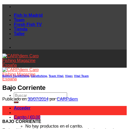
Skip
to
Fish In Madrid
content
Team
Fresh Fish TV
Tienda
Taller
Boilies Carpfishing
,
Carpfishing
,
Team Vital
,
Viper
,
Vital Team
Bajo Corriente
Publicado en
30/07/2014
por
CARPdiem
Acceder
30
Jul
Carrito /
€
0.00
BAJO CORRIENTE
No hay productos en el carrito.