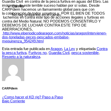
Guardia Civil en contra de la pesca furtiva en aguas del Ebro. Las
imágenes de este terrible suceso hablan por sí solas. Desde
Carrito
CARPdiem hacemos un llamamiento global para que con
la colaboración de todos vosotros y POR EL BIEN DE TODOS
No hay productos en el carrito.
luchemos en contra este tipo de acciones ilegales y furtivas en
contra del Medio Natural. NO PODEMOS CONSENTIRLO Y
DEBEMOS DE LUCHAR CONTRA ESTE TIPO DE
ABERRACIONES,
http://www.elperiodicodearagon.com/noticias/aragon/intervienen-
dos-toneladas-peces-pescados-embalse-
mequinenza_954249.html
Esta entrada fue publicada en
Aragon
,
La Ley
y etiquetada
Contra
la pesca furtiva
,
Furtivos no
,
Guardia Civil
,
pesca sostenible
,
Respeto a la naturaleza
.
CARPdiem
¿Como hacer el KD rig? Paso a Paso
Bajo Corriente