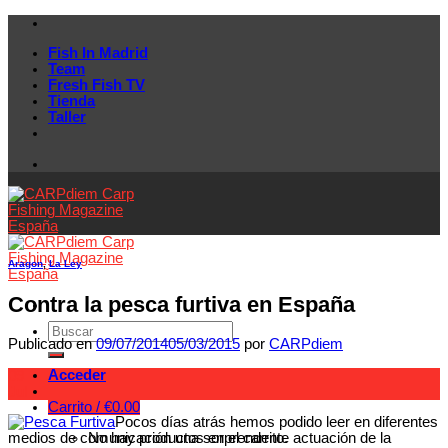
Skip
to
Fish In Madrid
content
Team
Fresh Fish TV
Tienda
Taller
Aragon
,
La Ley
Contra la pesca furtiva en España
Publicado en
09/07/2014
05/03/2015
por
CARPdiem
Acceder
09
Jul
Carrito /
€
0.00
Pocos días atrás hemos podido leer en diferentes
No hay productos en el carrito.
medios de comunicación una sorprendente actuación de la