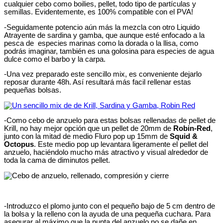
cualquier cebo como boilies, pellet, todo tipo de partículas y
semillas. Evidentemente, es 100% compatible con el PVA!
-Seguidamente potencio aún más la mezcla con otro Liquido
Atrayente de sardina y gamba, que aunque esté enfocado a la
pesca de especies marinas como la dorada o la llisa, como
podrás imaginar, también es una golosina para especies de agua
dulce como el barbo y la carpa.
-Una vez preparado este sencillo mix, es conveniente dejarlo
reposar durante 48h. Así resultará más facil rellenar estas
pequeñas bolsas.
-Como cebo de anzuelo para estas bolsas rellenadas de pellet de
Krill, no hay mejor opción que un pellet de 20mm de
Robin-Red
,
junto con la mitad de medio Fluro pop up 15mm de
Squid &
Octopus
. Este medio pop up levantara ligeramente el pellet del
anzuelo, haciéndolo mucho más atractivo y visual alrededor de
toda la cama de diminutos pellet.
-Introduzco el plomo junto con el pequeño bajo de 5 cm dentro de
la bolsa y la relleno con la ayuda de una pequeña cuchara. Para
asegurar al máximo que la punta del anzuelo no se dañe en