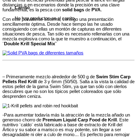
Una de mis técnicas preferidas para pescar a lance en largas
distancias o en escenarios donde la precisión es una clave
Carrito
fundamental, es la pesca con
solid bags
de
PVA
.
No hay productos en el carrito.
Con este polivalente sistema, consigo una presentación
sencillamente óptima. Desde hace tiempo las he usado
consiguiendo con ellas un montón de capturas en diferentes
situaciones de pesca. Tan sólo es necesario rellenarlas con una
mezcla explosiva como la que te muestro a continuación, el
¨
Double Krill Special Mix¨
– Primeramente mezclo alrededor de 500 g de
Swim Stim Carp
Pellets Red Krill
de 3 y 6mm (50/50). Salta a la vista la calidad de
estos pellet de la gama Swim Stim, ya que tan sólo con olerlos
descubres que no son los típicos pellet coloreados que sólo
desprenden ceniza.
-Para aumentar todavía más la atracción de la mezcla añado un
generoso chorro de
Premium Liquid Carp Food de Krill
. Este
nutritivo ¨caldo¨ está fabricado a base de extracto de Krill del
Ártico y su sabor a marisco es muy potente, sin llegar a ser
desagradable ni oler a culo de mono… Es perfecto para remojar