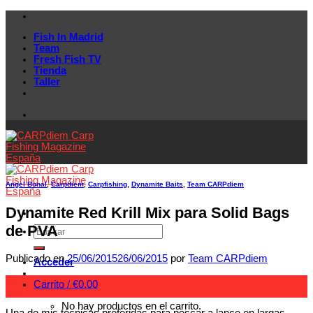
Skip
to
Fish In Madrid
content
Team
Fresh Fish TV
Tienda
Taller
Angel Bonal
,
Carpdiem
,
Carpfishing
,
Dynamite Baits
,
Team CARPdiem
Dynamite Red Krill Mix para Solid Bags
de PVA
Publicado en
25/06/2015
26/06/2015
por
Team CARPdiem
Acceder
25
Carrito /
€
0.00
Jun
No hay productos en el carrito.