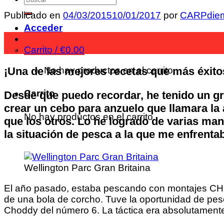
Publicado en
04/03/2015
10/01/2017
por
CARPdie
Acceder
04
Mar
Carrito /
€
0.00
No hay productos en el carrito.
¡Una de las mejores recetas que más éxito
Carrito
Desde que puedo recordar, he tenido un gr
crear un cebo para anzuelo que llamara la 
No hay productos en el carrito.
que los otros. Lo he logrado de varias ma
la situación de pesca a la que me enfrent
Wellington Parc Gran Britaina
El año pasado, estaba pescando con montajes CHO
de una bola de corcho. Tuve la oportunidad de pesc
Choddy del número 6. La táctica era absolutamente