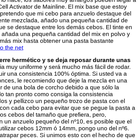
ll Activator de Mainline. El mix base que estoy
a pretendo que mi cebo para anzuelo destaque del
amente mezclada, añado una pequeña cantidad de
ue se destaque entre los demás cebos. El tinte en
, añada una pequeña cantidad del mix en polvo y
 más mix hasta obtener una pasta bastante
ierre hermético y se deja reposar durante unas
a muy uniforme y será mucho más fácil de rodar.
uir una consistencia 100% óptima. Si usted va a
tonces, le recomiendo que deje la mezcla en una
or de una bola de corcho debido a que sólo la
o tan pronto como consiga la consistencia
s y pellizco un pequeño trozo de pasta con el
con cada cebo para evitar que se pegue la pasta a
 los cebos del tamaño que prefiera, pero,
on un anzuelo pequeño del nº10, es posible que el
utilizar cebos 12mm ó 14mm, pongo uno del nº6.
atrapar peces. Si unimos esto con el hecho de que