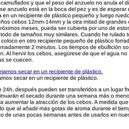
camuflados y que el peso del anzuelo no anula el d
anzuelo está en la boca del pez y es de esperar que
a en un recipiente de plástico pequeño y luego rued
ueños cebos 12mm-14mm y la otra mitad de grandes
próximos meses, pueda ser cubierta por uno de esto
 todo de tamaños muy similares. Cuando he rulado t
loco en otro recipiente pequeño de plástico forra
madamente 2 minutos. Los tiempos de ebullición son
 Al hervir los cebos, asegúrese de que el agua no e
ras se cuecen.
amos secar en un recipiente de plástico.
e 24h, después pueden ser transferidos a un lugar f
ontinuarán el secado durante una semana más o men
aumentar la atracción de los cebos. A medida que 
lo que al añadir más gotas de aroma durante el tiem
rso de unas pocas semanas antes de usarlos en nue