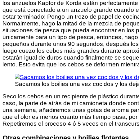
los anzuelos Kaptor de Korda están perfectamente 
que está conectado a un anzuelo grande cuando ese 
estar terminado! Pongo un trozo de papel de cocin
Normalmente, hago la mitad de la mezcla de peq
situaciones de pesca que pueda encontrar en los 
únicamente para un tipo de pesca, entonces, hago
pequeños durante unos 90 segundos, después los co
luego cuezo los cebos más grandes durante aproxi
estarán igual de duros cuando finalmente se sequen.
lento. Esto evita que los cebos se deformen mient
Sacamos los boilies una vez cocidos y los dej
Seco los cebos en un recipiente de plástico durant
caso, la parte de atrás de mi camioneta donde c
una semana, añadiremos unas gotas de aroma para 
que el olor es menos cuanto más tiempo pasa, por 
Repetiremos el proceso 4 ó 5 veces en el transcu
Otras combinaciones y boilies flotantes