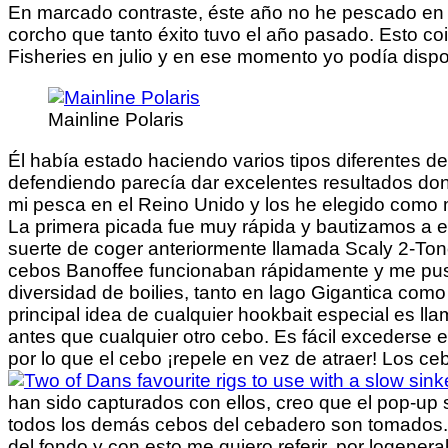
En marcado contraste, éste año no he pescado en W
corcho que tanto éxito tuvo el año pasado. Esto co
Fisheries en julio y en ese momento yo podía disp
Mainline Polaris
Él había estado haciendo varios tipos diferentes d
defendiendo parecía dar excelentes resultados don
mi pesca en el Reino Unido y los he elegido como 
La primera picada fue muy rápida y bautizamos a e
suerte de coger anteriormente llamada Scaly 2-Ton
cebos Banoffee funcionaban rápidamente y me puse 
diversidad de boilies, tanto en lago Gigantica com
principal idea de cualquier hookbait especial es l
antes que cualquier otro cebo. Es fácil excederse e
por lo que el cebo ¡repele en vez de atraer! Los ce
han sido capturados con ellos, creo que el pop-up
todos los demás cebos del cebadero son tomados. Pe
del fondo y con esto me quiero referir, por logeneral