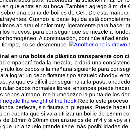
 en que entra en su boca. También agrego 3 ml de Ce
 sobre una cama de boilies de Cell. De esta maner
 atrayentes. Cuando la parte líquida está complet
uimos aclarar el color muy ligeramente para hacer q
 los huevos, para conseguir que se mezcle a fondo
lor homogéneo. A continuación, continúe añadiendo
o tiempo, no se desmenuce.
inal en una bolsa de plástico transparente con c
d empapará toda la mezcla, le dará una consistenci
e y rulo los cebos a la mañana siguiente para conseg
ara lograr un cebo flotante tipo anzuelo choddy, en
, ya que es difícil conseguir rular la pasta alreded
rular cebos normales libres, entonces puede hacerl
s cebos a mano, me humedezco la punta de los dedo
Repito este proceso 
donda perfecta, sin fisuras ni pliegues. Puede hacer
 en cuenta que si va a utilizar un boilie de 18mm c
s de 18mm ó 20mm con anzuelos del nº4 y si voy a 
que un anzuelo grande tiene más posibilidades de 