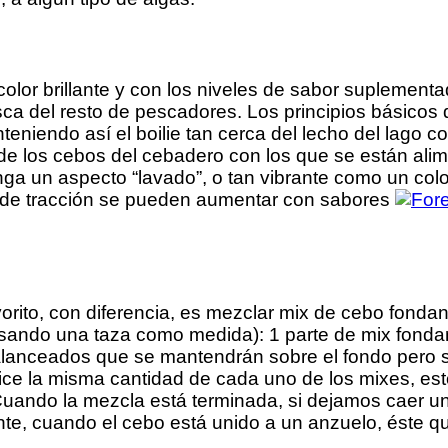
lor brillante y con los niveles de sabor suplementad
ca del resto de pescadores. Los principios básicos d
nteniendo así el boilie tan cerca del lecho del lago
 de los cebos del cebadero con los que se están ali
nga un aspecto “lavado”, o tan vibrante como un co
les de tracción se pueden aumentar con sabores
favorito, con diferencia, es mezclar mix de cebo fo
(usando una taza como medida): 1 parte de mix fondan
nceados que se mantendrán sobre el fondo pero se 
lice la misma cantidad de cada uno de los mixes, es
Cuando la mezcla está terminada, si dejamos caer u
iente, cuando el cebo está unido a un anzuelo, éste q