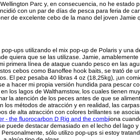
ellington Parc y, en consecuencia, no he estado pe
incidió con un par de días de pesca para feria de ca
oner de excelente cebo de la mano del joven Jamie q
e pop-ups utilizando el mix pop-up de Polaris y una
de quiera que se las utilizase. Jamie, amablemente
mi primera línea de ataque cuando pesco en las agu
stos cebos como Banoffee hook baits, se trató de u
os. El pez pesaba 40 libras 4 oz (18,25kg), ¡un com
a hacer mi propia versión hundida para pescar con 
o en los lagos de Walthamstow, los cuales tienen mu
lamar la atención de los peces antes de que se alime
n los métodos de atracción y en realidad, las carpas,
bos de alta atracción con colores brillantes se asoc
iona cuando
 se puede destacar demasiado en el lecho del lago 
rsonalmente, sólo utilizo pop-ups si estoy tratando
, a algún tipo de algas.