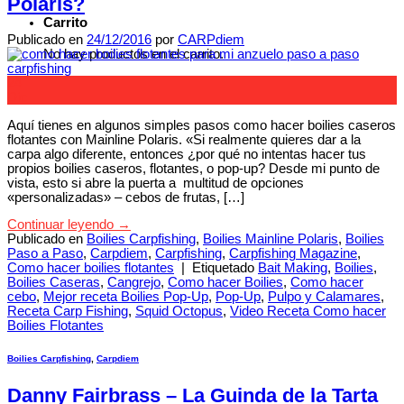
Polaris?
Carrito
Publicado en
24/12/2016
por
CARPdiem
No hay productos en el carrito.
24
Dic
Aquí tienes en algunos simples pasos como hacer boilies caseros
flotantes con Mainline Polaris. «Si realmente quieres dar a la
carpa algo diferente, entonces ¿por qué no intentas hacer tus
propios boilies caseros, flotantes, o pop-up? Desde mi punto de
vista, esto si abre la puerta a multitud de opciones
«personalizadas» – cebos de frutas, […]
Continuar leyendo
→
Publicado en
Boilies Carpfishing
,
Boilies Mainline Polaris
,
Boilies
Paso a Paso
,
Carpdiem
,
Carpfishing
,
Carpfishing Magazine
,
Como hacer boilies flotantes
|
Etiquetado
Bait Making
,
Boilies
,
Boilies Caseras
,
Cangrejo
,
Como hacer Boilies
,
Como hacer
cebo
,
Mejor receta Boilies Pop-Up
,
Pop-Up
,
Pulpo y Calamares
,
Receta Carp Fishing
,
Squid Octopus
,
Video Receta Como hacer
Boilies Flotantes
Boilies Carpfishing
,
Carpdiem
Danny Fairbrass – La Guinda de la Tarta