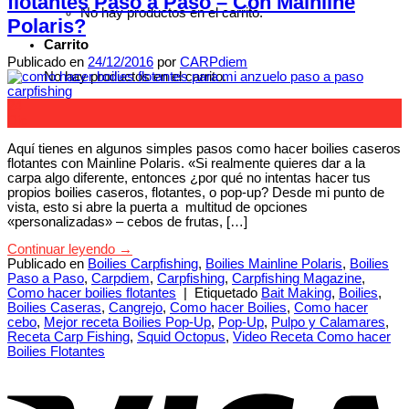
flotantes Paso a Paso – Con Mainline
No hay productos en el carrito.
Polaris?
Carrito
Publicado en
24/12/2016
por
CARPdiem
No hay productos en el carrito.
24
Dic
Aquí tienes en algunos simples pasos como hacer boilies caseros
flotantes con Mainline Polaris. «Si realmente quieres dar a la
carpa algo diferente, entonces ¿por qué no intentas hacer tus
propios boilies caseros, flotantes, o pop-up? Desde mi punto de
vista, esto si abre la puerta a multitud de opciones
«personalizadas» – cebos de frutas, […]
Continuar leyendo
→
Publicado en
Boilies Carpfishing
,
Boilies Mainline Polaris
,
Boilies
Paso a Paso
,
Carpdiem
,
Carpfishing
,
Carpfishing Magazine
,
Como hacer boilies flotantes
|
Etiquetado
Bait Making
,
Boilies
,
Boilies Caseras
,
Cangrejo
,
Como hacer Boilies
,
Como hacer
cebo
,
Mejor receta Boilies Pop-Up
,
Pop-Up
,
Pulpo y Calamares
,
Receta Carp Fishing
,
Squid Octopus
,
Video Receta Como hacer
Boilies Flotantes