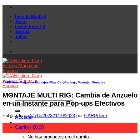
Skip
to
Fish In Madrid
content
Team
Fresh Fish TV
Tienda
Taller
CARPdiem-Magazine-Montajes-Rigs-Carpfishing-
,
Montaje
,
Montajes
MONTAJE MULTI RIG: Cambia de Anzuelo
en un Instante para Pop-ups Efectivos
Publicado en
21/10/2023
21/10/2023
por
CARPdiem
Acceder
21
Carrito /
€
0.00
Oct
No hay productos en el carrito.