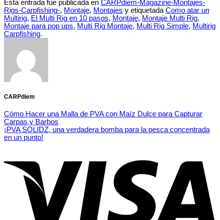
Esta entrada fue publicada en
CARPdiem-Magazine-Montajes-
Rigs-Carpfishing-
,
Montaje
,
Montajes
y etiquetada
Como atar un
Multirig
,
El Multi Rig en 10 pasos
,
Montaje
,
Montaje Multi Rig
,
Montaje para pop ups
,
Multi Rig Montaje
,
Multi Rig Simple
,
Multirig
Carpfishing
.
CARPdiem
Cómo Hacer una Malla de PVA con Maíz Dulce para Capturar
Carpas y Barbos
¡PVA SOLIDZ, una verdadera bomba para la pesca concentrada
en un punto!