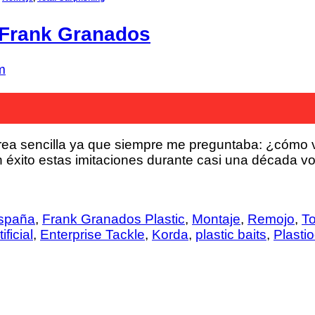
r Frank Granados
m
area sencilla ya que siempre me preguntaba: ¿cómo 
 éxito estas imitaciones durante casi una década vo
España
,
Frank Granados Plastic
,
Montaje
,
Remojo
,
To
ificial
,
Enterprise Tackle
,
Korda
,
plastic baits
,
Plasti