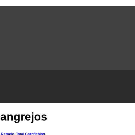
angrejos
,
Remojo
,
Total Carpfishing