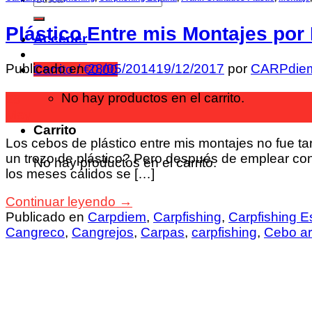
Plástico Entre mis Montajes po
Acceder
Publicado en
28/05/2014
19/12/2017
por
CARPdie
Carrito /
€
0.00
No hay productos en el carrito.
28
May
Carrito
Los cebos de plástico entre mis montajes no fue t
un trozo de plástico? Pero después de emplear con
No hay productos en el carrito.
los meses cálidos se […]
Continuar leyendo
→
Publicado en
Carpdiem
,
Carpfishing
,
Carpfishing 
Cangreco
,
Cangrejos
,
Carpas
,
carpfishing
,
Cebo art