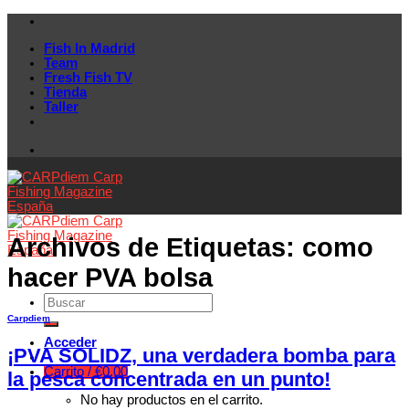
Skip
to
Fish In Madrid
content
Team
Fresh Fish TV
Tienda
Taller
Archivos de Etiquetas:
como
hacer PVA bolsa
Carpdiem
Acceder
¡PVA SOLIDZ, una verdadera bomba para
Carrito /
€
0.00
la pesca concentrada en un punto!
No hay productos en el carrito.