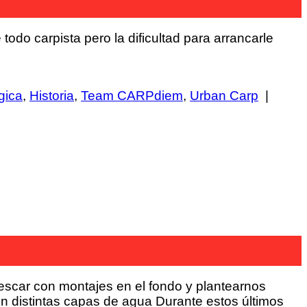
do carpista pero la dificultad para arrancarle
gica
,
Historia
,
Team CARPdiem
,
Urban Carp
|
escar con montajes en el fondo y plantearnos
n distintas capas de agua Durante estos últimos