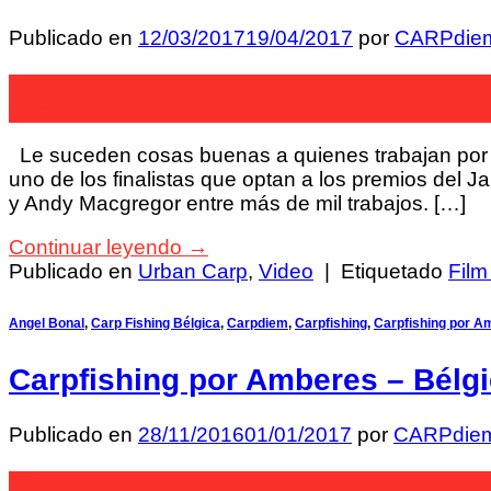
Publicado en
12/03/2017
19/04/2017
por
CARPdie
12
Mar
Le suceden cosas buenas a quienes trabajan por 
uno de los finalistas que optan a los premios del J
y Andy Macgregor entre más de mil trabajos. […]
Continuar leyendo
→
Publicado en
Urban Carp
,
Video
|
Etiquetado
Film
Angel Bonal
,
Carp Fishing Bélgica
,
Carpdiem
,
Carpfishing
,
Carpfishing por A
Carpfishing por Amberes – Bélg
Publicado en
28/11/2016
01/01/2017
por
CARPdie
28