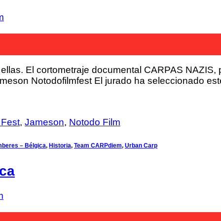
m
ellas. El cortometraje documental CARPAS NAZIS, p
ameson Notodofilmfest El jurado ha seleccionado este 
 Fest
,
Jameson
,
Notodo Film
mberes – Bélgica
,
Historia
,
Team CARPdiem
,
Urban Carp
ica
m