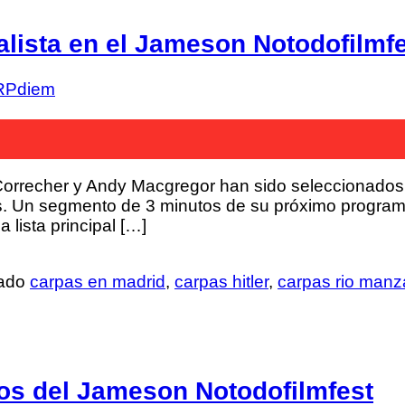
alista en el Jameson Notodofilmf
RPdiem
orrecher y Andy Macgregor han sido seleccionados 
s. Un segmento de 3 minutos de su próximo programa
 lista principal […]
tado
carpas en madrid
,
carpas hitler
,
carpas rio manz
ios del Jameson Notodofilmfest