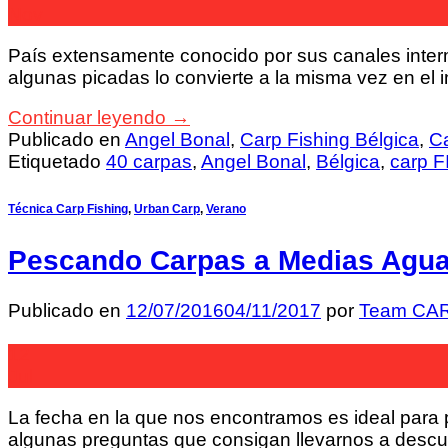
Nov
País extensamente conocido por sus canales intermi
algunas picadas lo convierte a la misma vez en el i
Continuar leyendo
→
Publicado en
Angel Bonal
,
Carp Fishing Bélgica
,
C
Etiquetado
40 carpas
,
Angel Bonal
,
Bélgica
,
carp F
Técnica Carp Fishing
,
Urban Carp
,
Verano
Pescando Carpas a Medias Aguas
Publicado en
12/07/2016
04/11/2017
por
Team CA
12
Jul
La fecha en la que nos encontramos es ideal para 
algunas preguntas que consigan llevarnos a descub