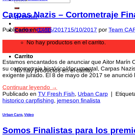
Carpas Nazis – Cortometraje Fin
Acceder
Publicado en
14/05/2017
15/10/2017
por
Team CA
Carrito /
€
0.00
No hay productos en el carrito.
14
May
Carrito
Estamos encantados de anunciar que Aitor Marín C
su cortometraje histórico/documental, Carpas Nazi
No hay productos en el carrito.
exigente jurado. El 8 de mayo de 2017 se anunció la
Continuar leyendo
→
Publicado en
TV Fresh Fish
,
Urban Carp
|
Etique
historico carpfishing
,
jemeson finalista
Urban Carp
,
Video
Somos Finalistas para los prem