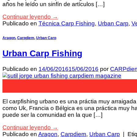
años he leído un sinfín de artículos […]
Continuar leyendo
→
Publicado en
Técnica Carp Fishing
,
Urban Carp
,
V
Aragon
,
Carpdiem
,
Urban Carp
Urban Carp Fishing
Publicado en
14/06/2016
15/06/2016
por
CARPdie
14
Jun
El carpfishing urbano es una práctia muy arraigad
como Uk, Francia o Bélgica es una práctica muy 
puede ser la comunidad en la que […]
Continuar leyendo
→
Publicado en
Aragon
,
Carpdiem
,
Urban Carp
|
Eti