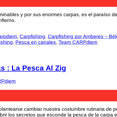
nables y por sus enormes carpas, es el paraíso de to
nfierno.
arpdiem
,
Carpfishing
,
Carpfishing por Amberes – Bél
Ishing
,
Pesca en canales
,
Team CARPdiem
 : La Pesca Al Zig
RPdiem
plantearse cambiar nuestra costumbre rutinaria de p
rir los secretos que esconde la pesca de la carpa e