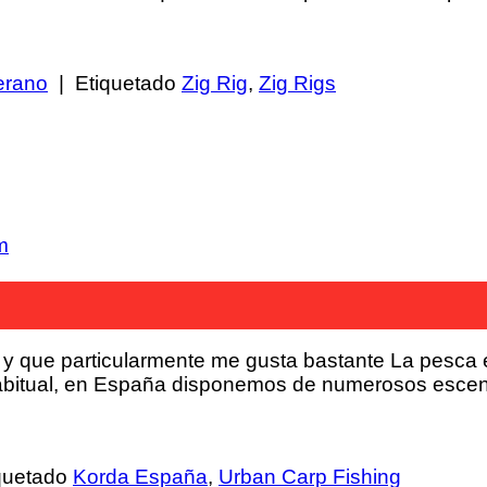
erano
|
Etiquetado
Zig Rig
,
Zig Rigs
m
a y que particularmente me gusta bastante La pesc
habitual, en España disponemos de numerosos escen
quetado
Korda España
,
Urban Carp Fishing