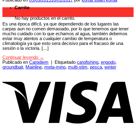
Publicado en
09/03/2015
10/01/2017
por
korda spain korda
Carrito
09
Mar
No hay productos en el carrito.
Es una época difícil, ya que dependiendo de los lugares las
carpas aun no comen demasiado, por lo que tenemos que tener
mucho cuidado con lo que echamos al agua, también debemos
estar muy atentos a cualquier cambio de temperatura o
climatología ya que esto sera decisivo para el fracaso de una
sesión o la victoria. […]
Continuar leyendo
→
Publicado en
Carpdiem
|
Etiquetado
carpfishing
,
engodo
,
groundbait
,
Mainline
,
meta-mino
,
multi-stim
,
pesca
,
winter