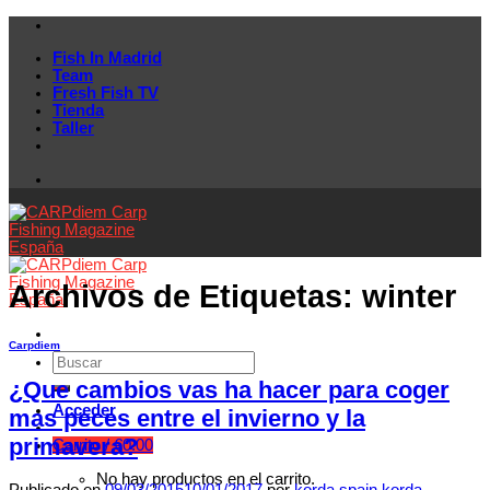
Skip
to
Fish In Madrid
content
Team
Fresh Fish TV
Tienda
Taller
Archivos de Etiquetas:
winter
Carpdiem
¿Que cambios vas ha hacer para coger
Acceder
mas peces entre el invierno y la
primavera?
Carrito /
€
0.00
No hay productos en el carrito.