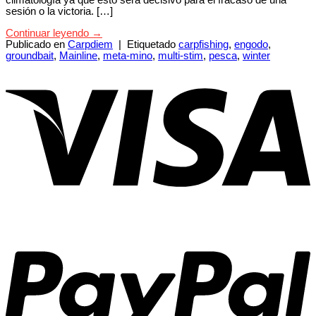
climatología ya que esto sera decisivo para el fracaso de una
sesión o la victoria. […]
Continuar leyendo
→
Publicado en
Carpdiem
|
Etiquetado
carpfishing
,
engodo
,
groundbait
,
Mainline
,
meta-mino
,
multi-stim
,
pesca
,
winter