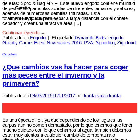
de ellas: Spod & Bag Mix – Este nuevo engodo contiene multitud
Carrito
de pequeñas partículas sólidas de diferentes tamaños y sabores,
además de numerosas semillas trituradas. Está
totalmente indicado para cebar a larga distancia con el cohete
No hay productos en el carrito.
cebador y crear una atractiva área […]
Continuar leyendo
→
Publicado en
Engodo
|
Etiquetado
Dynamite Baits
,
engodo
,
Grubby Carpet Feed
,
Novedades 2016
,
PVA
,
Spodding
,
Zig cloud
Carpdiem
¿Que cambios vas ha hacer para coger
mas peces entre el invierno y la
primavera?
Publicado en
09/03/2015
10/01/2017
por
korda spain korda
09
Mar
Es una época difícil, ya que dependiendo de los lugares las
carpas aun no comen demasiado, por lo que tenemos que tener
mucho cuidado con lo que echamos al agua, también debemos
estar muy atentos a cualquier cambio de temperatura o