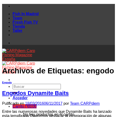
Skip
to
Fish In Madrid
content
Team
Fresh Fish TV
Tienda
Taller
Archivos de Etiquetas:
engodo
Engodo
Engodos Dynamite Baits
Acceder
Publicado en
18/03/2016
06/11/2017
por
Team CARPdiem
Carrito /
€
0.00
Entre las numerosas novedades que Dynamite Baits ha lanzado
No hay productos en el carrito.
esta temporada Queremos destacar la incorporación de algunas