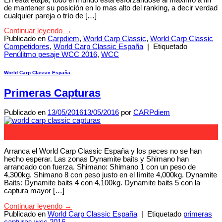
de mantener su posición en lo mas alto del ranking, a decir verdad
cualquier pareja o trío de […]
Continuar leyendo
→
Publicado en
Carpdiem
,
World Carp Classic
,
World Carp Classic
Competidores
,
World Carp Classic España
|
Etiquetado
Penúlitmo pesaje WCC 2016
,
WCC
World Carp Classic España
Primeras Capturas
Publicado en
13/05/2016
13/05/2016
por
CARPdiem
13
May
Arranca el World Carp Classic España y los peces no se han
hecho esperar. Las zonas Dynamite baits y Shimano han
arrancado con fuerza. Shimano: Shimano 1 con un peso de
4,300kg. Shimano 8 con peso justo en el límite 4,000kg. Dynamite
Baits: Dynamite baits 4 con 4,100kg. Dynamite baits 5 con la
captura mayor […]
Continuar leyendo
→
Publicado en
World Carp Classic España
|
Etiquetado
primeras
capturas wcc 2016