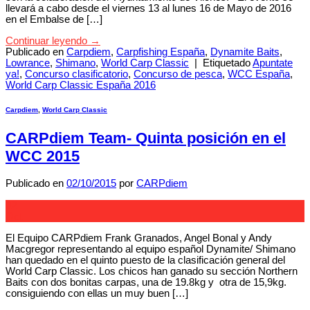
llevará a cabo desde el viernes 13 al lunes 16 de Mayo de 2016
en el Embalse de […]
Continuar leyendo
→
Publicado en
Carpdiem
,
Carpfishing España
,
Dynamite Baits
,
Lowrance
,
Shimano
,
World Carp Classic
|
Etiquetado
Apuntate
ya!
,
Concurso clasificatorio
,
Concurso de pesca
,
WCC España
,
World Carp Classic España 2016
Carpdiem
,
World Carp Classic
CARPdiem Team- Quinta posición en el
WCC 2015
Publicado en
02/10/2015
por
CARPdiem
02
Oct
El Equipo CARPdiem Frank Granados, Angel Bonal y Andy
Macgregor representando al equipo español Dynamite/ Shimano
han quedado en el quinto puesto de la clasificación general del
World Carp Classic. Los chicos han ganado su sección Northern
Baits con dos bonitas carpas, una de 19.8kg y otra de 15,9kg.
consiguiendo con ellas un muy buen […]