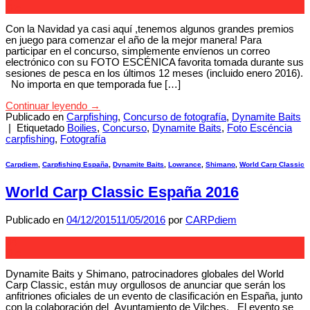
Dic
Con la Navidad ya casi aquí ,tenemos algunos grandes premios
en juego para comenzar el año de la mejor manera! Para
participar en el concurso, simplemente envíenos un correo
electrónico con su FOTO ESCÉNICA favorita tomada durante sus
sesiones de pesca en los últimos 12 meses (incluido enero 2016).
No importa en que temporada fue […]
Continuar leyendo
→
Publicado en
Carpfishing
,
Concurso de fotografía
,
Dynamite Baits
|
Etiquetado
Boilies
,
Concurso
,
Dynamite Baits
,
Foto Escéncia
carpfishing
,
Fotografía
Carpdiem
,
Carpfishing España
,
Dynamite Baits
,
Lowrance
,
Shimano
,
World Carp Classic
World Carp Classic España 2016
Publicado en
04/12/2015
11/05/2016
por
CARPdiem
04
Dic
Dynamite Baits y Shimano, patrocinadores globales del World
Carp Classic, están muy orgullosos de anunciar que serán los
anfitriones oficiales de un evento de clasificación en España, junto
con la colaboración del Ayuntamiento de Vilches. El evento se