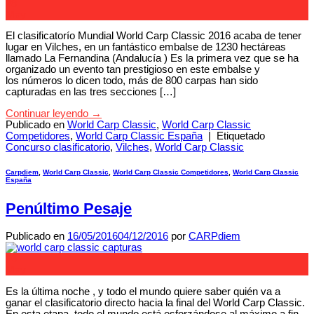
28
May
El clasificatorío Mundial World Carp Classic 2016 acaba de tener
lugar en Vilches, en un fantástico embalse de 1230 hectáreas
llamado La Fernandina (Andalucía ) Es la primera vez que se ha
organizado un evento tan prestigioso en este embalse y
los números lo dicen todo, más de 800 carpas han sido
capturadas en las tres secciones […]
Continuar leyendo
→
Publicado en
World Carp Classic
,
World Carp Classic
Competidores
,
World Carp Classic España
|
Etiquetado
Concurso clasificatorio
,
Vilches
,
World Carp Classic
Carpdiem
,
World Carp Classic
,
World Carp Classic Competidores
,
World Carp Classic
España
Penúltimo Pesaje
Publicado en
16/05/2016
04/12/2016
por
CARPdiem
16
May
Es la última noche , y todo el mundo quiere saber quién va a
ganar el clasificatorio directo hacia la final del World Carp Classic.
En esta etapa, todo el mundo está esforzándose al máximo a fin