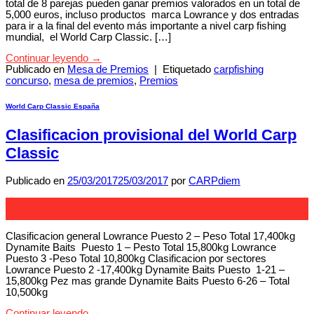
total de 8 parejas pueden ganar premios valorados en un total de
5,000 euros, incluso productos marca Lowrance y dos entradas
para ir a la final del evento más importante a nivel carp fishing
mundial, el World Carp Classic. […]
Continuar leyendo
→
Publicado en
Mesa de Premios
|
Etiquetado
carpfishing
concurso
,
mesa de premios
,
Premios
World Carp Classic España
Clasificacion provisional del World Carp
Classic
Publicado en
25/03/2017
25/03/2017
por
CARPdiem
25
Mar
Clasificacion general Lowrance Puesto 2 – Peso Total 17,400kg
Dynamite Baits Puesto 1 – Pesto Total 15,800kg Lowrance
Puesto 3 -Peso Total 10,800kg Clasificacion por sectores
Lowrance Puesto 2 -17,400kg Dynamite Baits Puesto 1-21 –
15,800kg Pez mas grande Dynamite Baits Puesto 6-26 – Total
10,500kg
Continuar leyendo
→