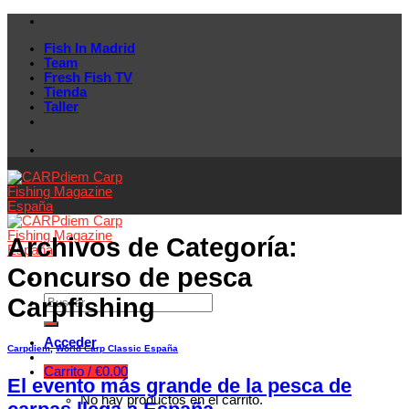
Skip
to
Fish In Madrid
content
Team
Fresh Fish TV
Tienda
Taller
Archivos de Categoría:
Concurso de pesca
Carpfishing
Acceder
Carpdiem
,
World Carp Classic España
Carrito /
€
0.00
El evento más grande de la pesca de
No hay productos en el carrito.