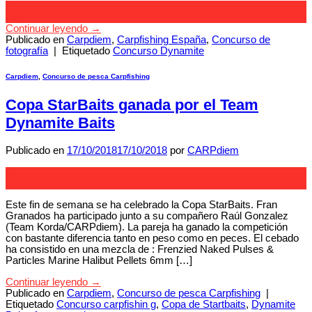
25
Abr
Continuar leyendo
→
Publicado en
Carpdiem
,
Carpfishing España
,
Concurso de
fotografía
|
Etiquetado
Concurso Dynamite
Carpdiem
,
Concurso de pesca Carpfishing
Copa StarBaits ganada por el Team
Dynamite Baits
Publicado en
17/10/2018
17/10/2018
por
CARPdiem
17
Oct
Este fin de semana se ha celebrado la Copa StarBaits. Fran
Granados ha participado junto a su compañero Raúl Gonzalez
(Team Korda/CARPdiem). La pareja ha ganado la competición
con bastante diferencia tanto en peso como en peces. El cebado
ha consistido en una mezcla de : Frenzied Naked Pulses &
Particles Marine Halibut Pellets 6mm […]
Continuar leyendo
→
Publicado en
Carpdiem
,
Concurso de pesca Carpfishing
|
Etiquetado
Concurso carpfishin g
,
Copa de Startbaits
,
Dynamite