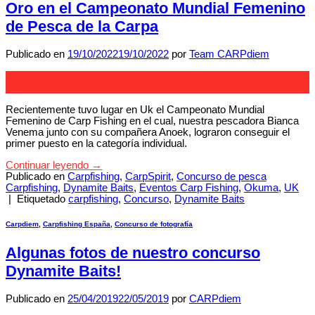
Oro en el Campeonato Mundial Femenino
de Pesca de la Carpa
Publicado en
19/10/2022
19/10/2022
por
Team CARPdiem
19
Oct
Recientemente tuvo lugar en Uk el Campeonato Mundial
Femenino de Carp Fishing en el cual, nuestra pescadora Bianca
Venema junto con su compañera Anoek, lograron conseguir el
primer puesto en la categoría individual.
Continuar leyendo
→
Publicado en
Carpfishing
,
CarpSpirit
,
Concurso de pesca
Carpfishing
,
Dynamite Baits
,
Eventos Carp Fishing
,
Okuma
,
UK
|
Etiquetado
carpfishing
,
Concurso
,
Dynamite Baits
Carpdiem
,
Carpfishing España
,
Concurso de fotografía
Algunas fotos de nuestro concurso
Dynamite Baits!
Publicado en
25/04/2019
22/05/2019
por
CARPdiem