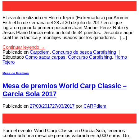
18
Ago
El evento realizado en Horno Tejero (Extremadura) por Aromin
Fish el fin de semana del 28 al 30 de julio de 2017 en el que
lograron ganar la primera posición Juan Manuel Perez Rubio y
Jesús Plano García entre un total de 34 puestos. Descubre aquí
cuál fue la táctica y montajes usados por los ganadores. […]
Continuar leyendo
→
Publicado en
Carpdiem
,
Concurso de pesca Carpfishing
|
Etiquetado
Como sacar carpas
,
Concurso Carpfishing
,
Horno
Tejero
Mesa de Premios
Mesa de premios World Carp Classic –
Garcia Sola 2017
Publicado en
27/03/2017
27/03/2017
por
CARPdiem
27
Mar
Para el evento World Carp Classic en Garcia Sola, tenemos
confirmada una mesa de premios valorada en 5,000 euros. Un