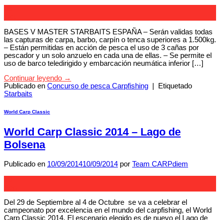
08
Oct
BASES V MASTER STARBAITS ESPAÑA – Serán validas todas
las capturas de carpa, barbo, carpín o tenca superiores a 1.500kg.
– Están permitidas en acción de pesca el uso de 3 cañas por
pescador y un solo anzuelo en cada una de ellas. – Se permite el
uso de barco teledirigido y embarcación neumática inferior […]
Continuar leyendo
→
Publicado en
Concurso de pesca Carpfishing
|
Etiquetado
Starbaits
World Carp Classic
World Carp Classic 2014 – Lago de
Bolsena
Publicado en
10/09/2014
10/09/2014
por
Team CARPdiem
10
Sep
Del 29 de Septiembre al 4 de Octubre se va a celebrar el
campeonato por excelencia en el mundo del carpfishing, el World
Carp Classic 2014. El escenario elegido es de nuevo el Lago de