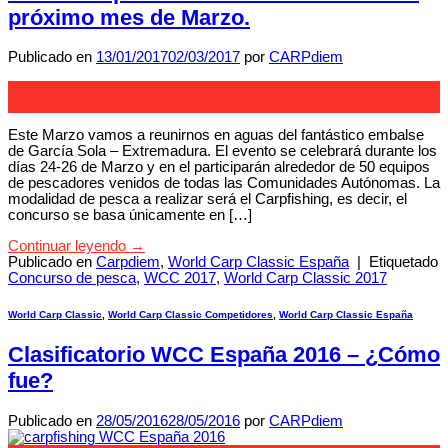
próximo mes de Marzo.
Publicado en
13/01/2017
02/03/2017
por
CARPdiem
13
Ene
Este Marzo vamos a reunirnos en aguas del fantástico embalse
de García Sola – Extremadura. El evento se celebrará durante los
días 24-26 de Marzo y en el participarán alrededor de 50 equipos
de pescadores venidos de todas las Comunidades Autónomas. La
modalidad de pesca a realizar será el Carpfishing, es decir, el
concurso se basa únicamente en […]
Continuar leyendo
→
Publicado en
Carpdiem
,
World Carp Classic España
|
Etiquetado
Concurso de pesca
,
WCC 2017
,
World Carp Classic 2017
World Carp Classic
,
World Carp Classic Competidores
,
World Carp Classic España
Clasificatorio WCC España 2016 – ¿Cómo
fue?
Publicado en
28/05/2016
28/05/2016
por
CARPdiem