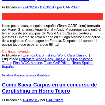
Publicado en
22/09/2017
15/10/2017
por
CARPdiem
22
Sep
Hace pocos días, el equipo español (Team CARPdiem) formado
por Frank Granados, Ángel Bonal y Andy Macgregor consiguió el
tercer puesto por equipos del World Carp Classic. Sorteo y
puestos El evento se llevó a cabo en el Lago Madine lugar cerca
de la región de Champagne en Francia. Después del sorteo, el
equipo tuvo que esperar a que 68 […]
Continuar leyendo
→
Publicado en
Eventos Carp Fishing
,
World Carp Classic
|
Etiquetado
Entrevista World Carp Classic
,
Equipo de pesca
Tercer
,
Final WCC Madine
,
Team CARPdiem
,
Team Spain o
España
Carpdiem
,
Concurso de pesca Carpfishing
Cómo Sacar Carpas en un concurso de
Carpfishing en Horno Tejero
Publicado en
18/08/2017
por
CARPdiem