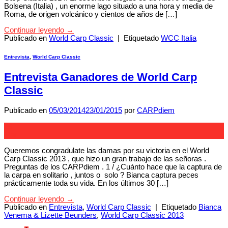
Bolsena (Italia) , un enorme lago situado a una hora y media de
Roma, de origen volcánico y cientos de años de […]
Continuar leyendo
→
Publicado en
World Carp Classic
|
Etiquetado
WCC Italia
Entrevista
,
World Carp Classic
Entrevista Ganadores de World Carp
Classic
Publicado en
05/03/2014
23/01/2015
por
CARPdiem
05
Mar
Queremos congradulate las damas por su victoria en el World
Carp Classic 2013 , que hizo un gran trabajo de las señoras .
Preguntas de los CARPdiem . 1 / ¿Cuánto hace que la captura de
la carpa en solitario , juntos o solo ? Bianca captura peces
prácticamente toda su vida. En los últimos 30 […]
Continuar leyendo
→
Publicado en
Entrevista
,
World Carp Classic
|
Etiquetado
Bianca
Venema & Lizette Beunders
,
World Carp Classic 2013