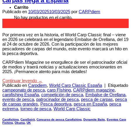
carpas llega a España
Carrito
Publicado en
10/03/2025
10/03/2025
por
CARPdiem
No hay productos en el carrito.
10
Mar
Por primera vez en la historia, el World Carp Classic final – viene
en 2026 se celebrará en el legendario Embalse de Orellana, del 19
al 24 de octubre de 2026. Con la participación de los mejores
pescadores de carpas del mundo, este evento marcará un hito en
la pesca deportiva.
CARPdiem Magazine se enorgullece de ser el patrocinador oficial
de medios y traerá noticias y actualizaciones emocionantes en
2025. ¡Permanece atento para más detalles!
Continuar leyendo
→
Publicado en
Carpdiem
,
World Carp Classic España
|
Etiquetado
campeonato de pesca
,
carp FIshing
,
CARPdiem magazine
,
carpfishing España
,
competición de pesca
,
Embalse de Orellana
,
evento de pesca
,
patrocinador de pesca
,
pesca de carpas
,
pesca
de carpas grandes
,
Pesca deportiva
,
pesca en España
,
pesca
extrema
,
torneo de pesca
,
World Carp Classic
Carpfishing
,
CarpSpirit
,
Concurso de pesca Carpfishing
,
Dynamite Baits
,
Eventos Carp
Fishing
,
Okuma
,
UK