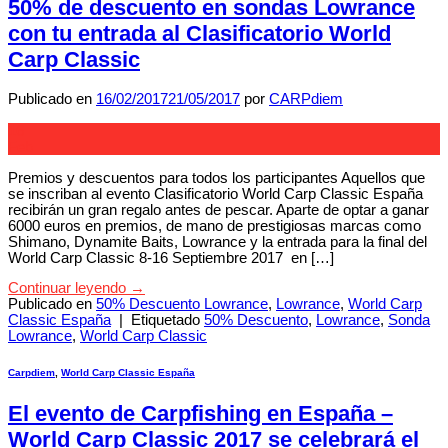
50% de descuento en sondas Lowrance
con tu entrada al Clasificatorio World
Carp Classic
Publicado en
16/02/2017
21/05/2017
por
CARPdiem
16
Feb
Premios y descuentos para todos los participantes Aquellos que
se inscriban al evento Clasificatorio World Carp Classic España
recibirán un gran regalo antes de pescar. Aparte de optar a ganar
6000 euros en premios, de mano de prestigiosas marcas como
Shimano, Dynamite Baits, Lowrance y la entrada para la final del
World Carp Classic 8-16 Septiembre 2017 en […]
Continuar leyendo
→
Publicado en
50% Descuento Lowrance
,
Lowrance
,
World Carp
Classic España
|
Etiquetado
50% Descuento
,
Lowrance
,
Sonda
Lowrance
,
World Carp Classic
Carpdiem
,
World Carp Classic España
El evento de Carpfishing en España –
World Carp Classic 2017 se celebrará el